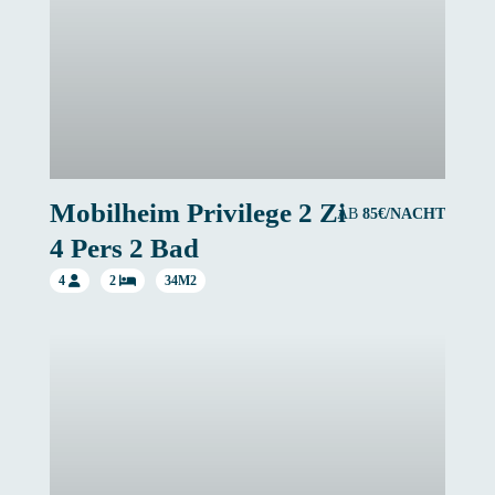
Mobilheim Privilege 2 Zi
AB
85€/NACHT
4 Pers 2 Bad
4
2
34M2