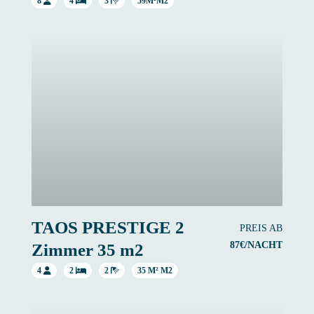
8
4
3
59M²M2
TAOS PRESTIGE 2
PREIS AB
87€/NACHT
Zimmer 35 m2
4
2
2
35 M² M2