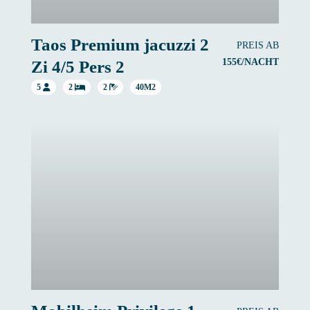
Taos Premium jacuzzi 2
PREIS AB
155€/NACHT
Zi 4/5 Pers 2
5
2
2
40M2