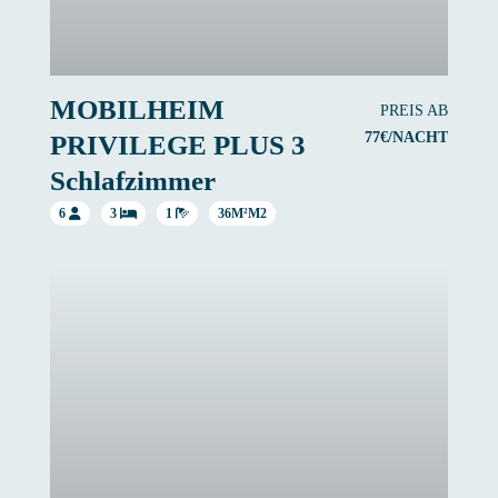
MOBILHEIM
PREIS AB
77€/NACHT
PRIVILEGE PLUS 3
Schlafzimmer
6
3
1
36M²M2