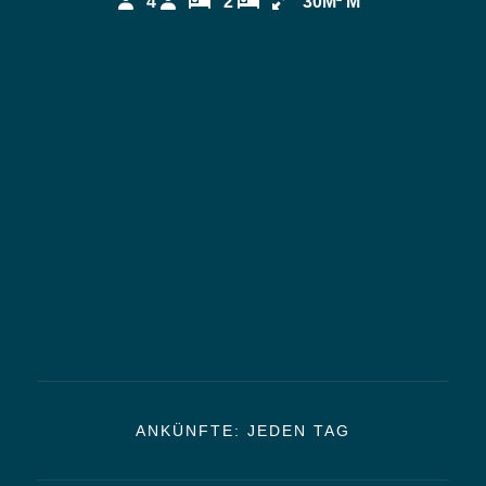
4
2
30M² M
ANKÜNFTE: JEDEN TAG