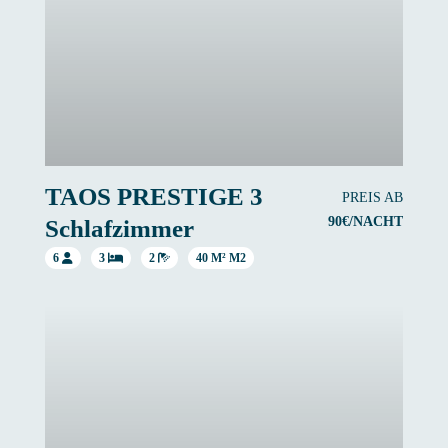
TAOS PRESTIGE 3
PREIS AB
90€/NACHT
Schlafzimmer
6
3
2
40 M² M2