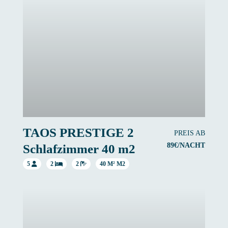
TAOS PRESTIGE 2
PREIS AB
89€/NACHT
Schlafzimmer 40 m2
5
2
2
40 M² M2