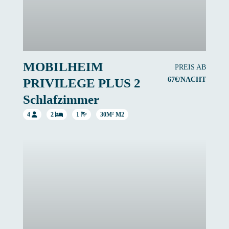
MOBILHEIM
PREIS AB
67€/NACHT
PRIVILEGE PLUS 2
Schlafzimmer
4
2
1
30M² M2